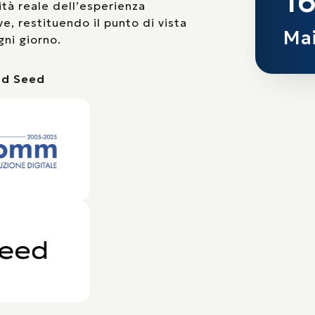
16
ità reale dell’esperienza
e, restituendo il punto di vista
Mai
gni giorno.
nd Seed