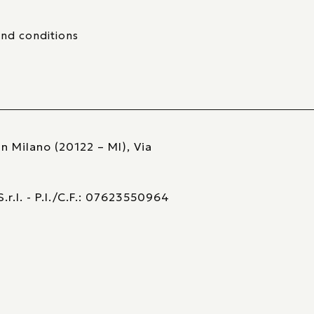
nd conditions
n Milano (20122 – MI), Via
r.l. - P.I./C.F.: 07623550964
va sulla raccolta
Le tue preferenze relative alla pri