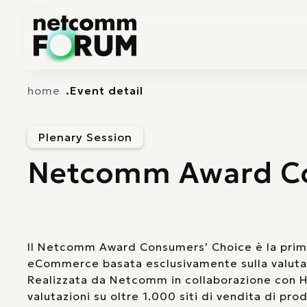
Vai alla navigazione principale
Vai al contenuto principale
home
Event detail
Plenary Session
Netcomm Award Co
Il Netcomm Award Consumers’ Choice è la prima c
eCommerce basata esclusivamente sulla valutaz
Realizzata da Netcomm in collaborazione con 
valutazioni su oltre 1.000 siti di vendita di prodo