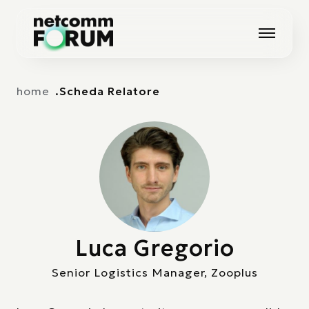
Vai alla navigazione principale
Vai al contenuto principale
home
Scheda Relatore
Luca Gregorio
Senior Logistics Manager, Zooplus