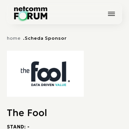
Vai alla navigazione principale
Vai al contenuto principale
home
Scheda Sponsor
The Fool
STAND: -