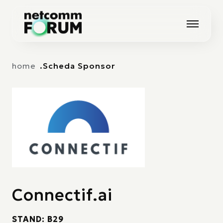
Vai alla navigazione principale
Vai al contenuto principale
home
Scheda Sponsor
Connectif.ai
STAND: B29