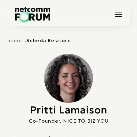
Vai alla navigazione principale
Vai al contenuto principale
home
Scheda Relatore
Pritti Lamaison
Co-Founder, NICE TO BIZ YOU