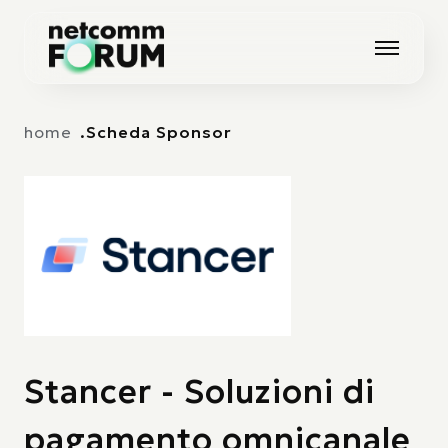
Vai alla navigazione principale
Vai al contenuto principale
home
Scheda Sponsor
Stancer - Soluzioni di
pagamento omnicanale