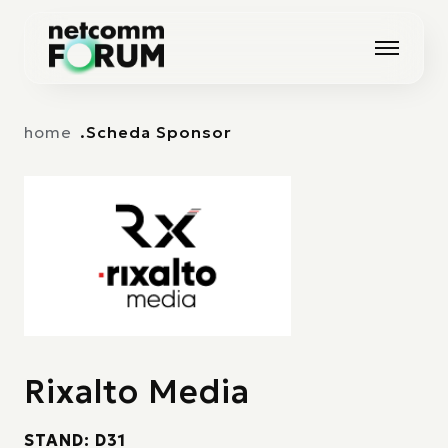
Vai alla navigazione principale
Vai al contenuto principale
home
Scheda Sponsor
Rixalto Media
STAND: D31