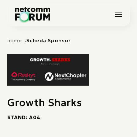
Vai alla navigazione principale
Vai al contenuto principale
home
Scheda Sponsor
Growth Sharks
STAND: A04