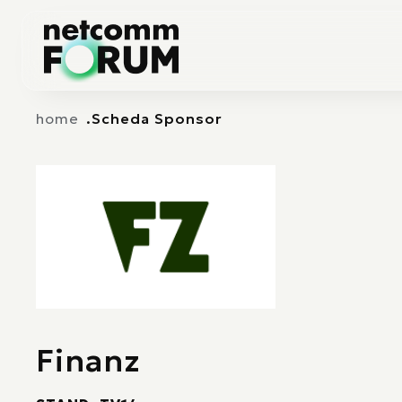
Vai alla navigazione principale
Vai al contenuto principale
home
Scheda Sponsor
Finanz