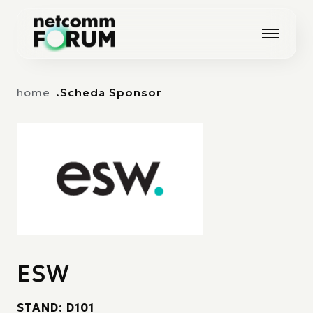
Vai alla navigazione principale
Vai al contenuto principale
home
Scheda Sponsor
ESW
STAND: D101