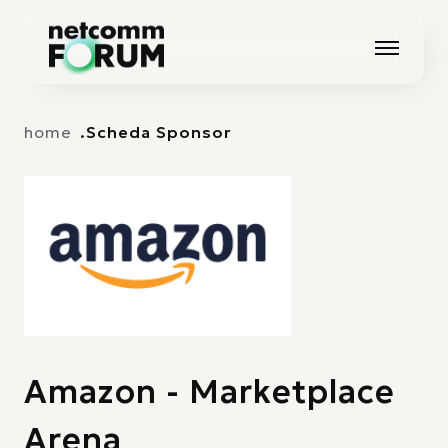
Vai alla navigazione principale
Vai al contenuto principale
home
Scheda Sponsor
Amazon - Marketplace
Arena