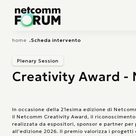
Vai alla navigazione principale
Vai al contenuto principale
home
Scheda intervento
Plenary Session
Creativity Award 
In occasione della 21esima edizione di Netco
il Netcomm Creativity Award, il riconoscimento 
realizzata da espositori, sponsor e partner pe
all’edizione 2026. Il premio valorizza i progetti