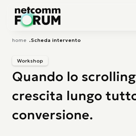
Vai alla navigazione principale
Vai al contenuto principale
home
Scheda intervento
Workshop
Quando lo scrolling
crescita lungo tutto
conversione.