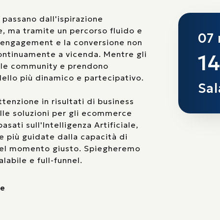
 passano dall'ispirazione
re, ma tramite un percorso fluido e
07
 l'engagement e la conversione non
ontinuamente a vicenda. Mentre gli
14
n le community e prendono
ello più dinamico e partecipativo.
Sal
enzione in risultati di business
alle soluzioni per gli ecommerce
asati sull'Intelligenza Artificiale,
più guidate dalla capacità di
, nel momento giusto. Spiegheremo
abile e full-funnel.
ce