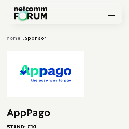
Vai alla navigazione principale
Vai al contenuto principale
home
Sponsor
AppPago
STAND: C10