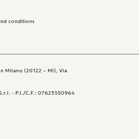
nd conditions
n Milano (20122 – MI), Via
r.l. - P.I./C.F.: 07623550964
va sulla raccolta
Le tue preferenze relative alla pri