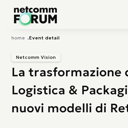
Vai alla navigazione principale
Vai al contenuto principale
home
Event detail
Netcomm Vision
La trasformazione 
Logistica & Packag
nuovi modelli di Ret