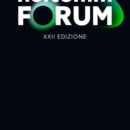
XXII EDIZIONE